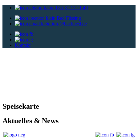
0 85 31 / 2 11 40
Bad Füssing
info@bachliesl.de
Kontakt
Speisekarte
Aktuelles
& News